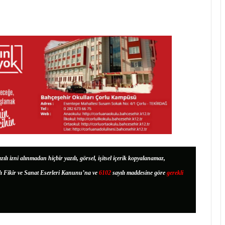
zılı izni alınmadan hiçbir yazılı, görsel, işitsel içerik kopyalanamaz,
lı Fikir ve Sanat Eserleri Kanunu’na ve
6102
sayılı maddesine göre
gerekli