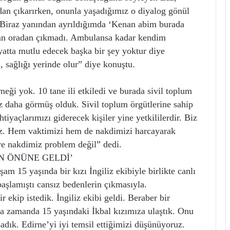
dan çıkarırken, onunla yaşadığımız o diyalog gönül
u. Biraz yanından ayrıldığımda ‘Kenan abim burada
dan oradan çıkmadı. Ambulansa kadar kendim
yatta mutlu edecek başka bir şey yoktur diye
 sağlığı yerinde olur” diye konuştu.
eği yok. 10 tane ili etkiledi ve burada sivil toplum
z daha görmüş olduk. Sivil toplum örgütlerine sahip
htiyaçlarımızı giderecek kişiler yine yetkililerdir. Biz
ruz. Hem vaktimizi hem de nakdimizi harcayarak
e nakdimiz problem değil” dedi.
N ÖNÜNE GELDİ’
15 yaşında bir kızı İngiliz ekibiyle birlikte canlı
aşlamıştı cansız bedenlerin çıkmasıyla.
ekip istedik. İngiliz ekibi geldi. Beraber bir
kısa zamanda 15 yaşındaki İkbal kızımıza ulaştık. Onu
dık. Edirne’yi iyi temsil ettiğimizi düşünüyoruz.