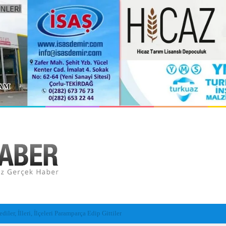
l insansız cankurtaran araçları görevde