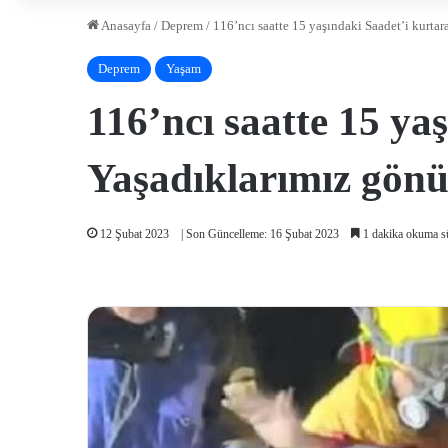
Anasayfa
/
Deprem
/
116’ncı saatte 15 yaşındaki Saadet’i kurta
Deprem
Yaşam
116’ncı saatte 15 ya
Yaşadıklarımız gönü
12 Şubat 2023
| Son Güncelleme: 16 Şubat 2023
1 dakika okuma s