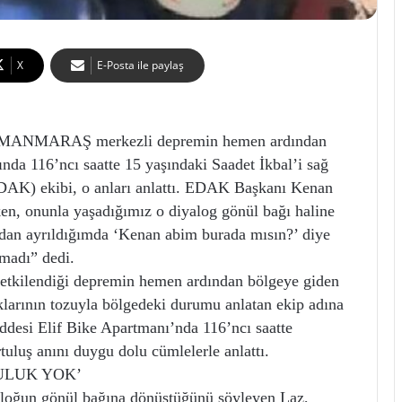
X
E-Posta ile paylaş
ANMARAŞ merkezli depremin hemen ardından
ında 116’ncı saatte 15 yaşındaki Saadet İkbal’i sağ
DAK) ekibi, o anları anlattı. EDAK Başkanı Kenan
ken, onunla yaşadığımız o diyalog gönül bağı haline
nından ayrıldığımda ‘Kenan abim burada mısın?’ diye
madı” dedi.
etkilendiği depremin hemen ardından bölgeye giden
arının tozuyla bölgedeki durumu anlatan ekip adına
esi Elif Bike Apartmanı’nda 116’ncı saatte
tuluş anını duygu dolu cümlelerle anlattı.
ULUK YOK’
yaloğun gönül bağına dönüştüğünü söyleyen Laz,