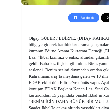
Facebook
Olgay GÜLER / EDİRNE, (DHA)- KAHRAM
bölgeye giderek katıldıkları arama çalışmalar
kurtaran Edirne Arama Kurtarma Derneği (E
Laz, “İkbal kızımızı o enkaz altından çıkarır
geldi. Baba-kız ilişkisi gibi oldu. Biraz ya
seslendi. Benim sesimi duymadan oradan çık
Kahramanmaraş’ta meydana gelen ve 10 ilin 
EDAK ekibi dün Edirne’ye dönüş yaptı. Ayakl
konuşan EDAK Başkanı Kenan Laz, Stad Cadd
kurtardıkları 15 yaşındaki Saadet İkbal’in kur
‘BENİM İÇİN DAHA BÜYÜK BİR MUTL
Saadet İkbal’le enkaz altında yaşadıkları di