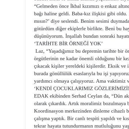
“Gelmeden önce İkbal kızımızı o enkaz altın
bağı haline geldi. Baba-kız ilişkisi gibi old
mısın?’ diye seslendi. Benim sesimi duyma
götürdüm diğer ekiplerle birlikte. Beni bu ha
düşünüyorum. İnşallah bundan sonraki hayatı,
‘TARİHTE BİR ÖRNEĞİ YOK’
Laz, “Yaşadığımız bu depremin tarihte bir örn
örgütlerinin ne kadar önemli olduğunu bir ke
çıkacak kişiler yereldeki kişilerdir. Eksik ve i
burada gönüllülük esaslarıyla bu işi yapıyo
yardımcı olmaya çalışıyoruz. Ama vaktimiz v
‘KENDİ ÇOCUKLARIMIZ GÖZLERİMİZİ
EDAK ekibinden Serhad Ceylan da, “Dün akşam 
olarak çıkardık. Artık moralimiz bozulmaya b
Koordinasyon merkezinden dinleme cihazlı bir 
çalışma yaptık. Bir canlı tespiti yapıldı ve 
tekrar hayata tutundurmanın mutluluğunu yaşa