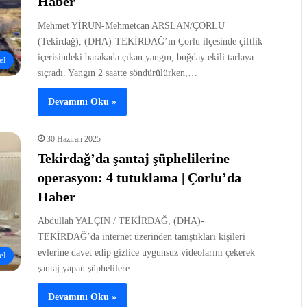
Haber
Mehmet YİRUN-Mehmetcan ARSLAN/ÇORLU
(Tekirdağ), (DHA)-TEKİRDAĞ’ın Çorlu ilçesinde çiftlik
içerisindeki barakada çıkan yangın, buğday ekili tarlaya
el
sıçradı. Yangın 2 saatte söndürülürken,…
Devamını Oku »
30 Haziran 2025
Tekirdağ’da şantaj şüphelilerine
operasyon: 4 tutuklama | Çorlu’da
Haber
Abdullah YALÇIN / TEKİRDAĞ, (DHA)-
TEKİRDAĞ’da internet üzerinden tanıştıkları kişileri
evlerine davet edip gizlice uygunsuz videolarını çekerek
el
şantaj yapan şüphelilere…
Devamını Oku »