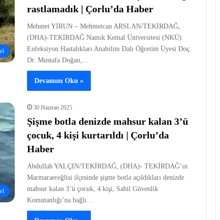
rastlamadık | Çorlu’da Haber
Mehmet YİRUN – Mehmetcan ARSLAN/TEKİRDAĞ,
(DHA)-TEKİRDAĞ Namık Kemal Üniversitesi (NKÜ)
Enfeksiyon Hastalıkları Anabilim Dalı Öğretim Üyesi Doç.
el
Dr. Mustafa Doğan,…
Devamını Oku »
30 Haziran 2025
Şişme botla denizde mahsur kalan 3’ü
çocuk, 4 kişi kurtarıldı | Çorlu’da
Haber
Abdullah YALÇIN/TEKİRDAĞ, (DHA)- TEKİRDAĞ’ın
Marmaraereğlisi ilçesinde şişme botla açıldıkları denizde
mahsur kalan 3’ü çocuk, 4 kişi, Sahil Güvenlik
el
Komutanlığı’na bağlı…