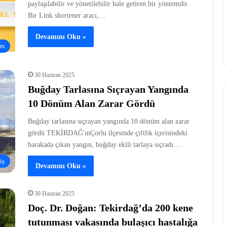
paylaşılabilir ve yönetilebilir hale getiren bir yöntemdir.
Bir Link shortener aracı,…
Devamını Oku »
am
30 Haziran 2025
Buğday Tarlasına Sıçrayan Yangında
10 Dönüm Alan Zarar Gördü
Buğday tarlasına sıçrayan yangında 10 dönüm alan zarar
gördü TEKİRDAĞ'ınÇorlu ilçesinde çiftlik içerisindeki
barakada çıkan yangın, buğday ekili tarlaya sıçradı.…
iş
Devamını Oku »
30 Haziran 2025
Doç. Dr. Doğan: Tekirdağ’da 200 kene
tutunması vakasında bulaşıcı hastalığa