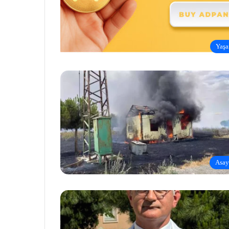
Yaş
Asay